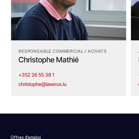
RESPONSABLE COMMERCIAL / ACHATS
Christophe Mathié
+352 26 55 38 1
christophe@laserus.lu
Offres d'emploi